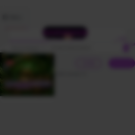
Menu
Deskripsi
Ulasan
Diskusi
Rekomendasi
NUSANTARADOMINO
LINK
SITUS
LINK
NUSANTARADOMINO
LOGIN
NUSANTARADOMINO
ALTERNA
Semua kategori
0
LOGIN
REGISTER
Add alamat
agar belanja lebih mantab.
d="M21.99 12.055C21.99
6.49775 17.5122 2 11.995
2C6.47776 2 2 6.49775 2
12.055C2 17.0725 5.65817
21.2304 10.4358
21.99V14.9635H7.89705V12.055H10.4358V9.83608C10.4358