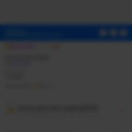
7.31734 11.925 5.92804
14.2139 5.92804C15.3033
5.92804 16.4528 6.12794
16.4528
6.12794V8.6067H15.1934C13.954
8.6067 13.5642 9.38631
01
39
22
13.5642
98% terjual
10.1759V12.065H16.3328L15.8931
14.9735H13.5642V22C18.3418
Rp11.380
Rp111.380
90%
21.2504 22 17.0825 22
12.065L21.99 12.055Z">
NUSANTARADOMINO
Gratis ongkir
Umur simpan
>6 bulan
Terjual 138.257
5,0
(120k)
Voucher seller diskon sampai Rp99.138
Nih tersedia 1163 promo / voucher dar seller untukmu.