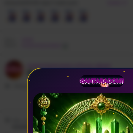
Belanja Rp500.000, dapat 1 hadiah gratis
Tambah
Menu
GAME
Merek
NUSANTARADOMINO
NUSANTARADOMINO OFFICIAL BRAND
Super Official Store
Top Rated Market
NUSANTARADOMINO
Rating seller:
99%
Ikuti
Kab. Jombang
NUSANTARADOMINO