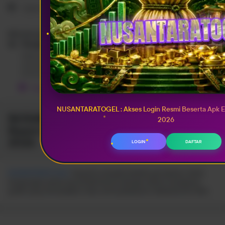
Open
Setiap Saat
•
24 Jam
Metode pengiriman
Pengiriman kurir
Silakan isi alamat tujuan terlebih dahulu agar sistem dapat
menampilkan pilihan jasa pengiriman serta perkiraan ongkos
kirimnya.
Cari lokasi
NUSANTARATOGEL : Akses Login Resmi Beserta Apk 
NUSANTARATOGEL : Akses Login
2026
Resmi Beserta Apk E-Games Terbaru
2026
LOGIN
DAFTAR
NUSANTARATOGEL
Yang kini menjadi website permainan online
kesayangan petarung handal karena dengan sistem transparan,
grafik yang memanjakan mata, serta pelayanan maksimal anti ribet.