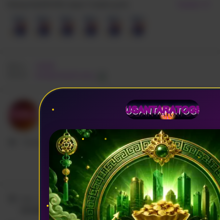
Belanja Rp500.000, dapat 1 hadiah gratis
Tambah
Menu
GAME
Merek
NUSANTARATOGEL
NUSANTARATOGEL OFFICIAL BRAND
NUSANTARATOGEL
Super Official Store
Top Rated Market
Rating seller:
99%
Ikuti
Kab. Jombang
NUSANTARATOGEL