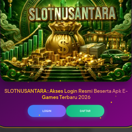
Voucher seller diskon sampai Rp99.138
Nih tersedia 1163 promo / voucher dar seller untuk
Belanja Rp500.000, dapat 1 hadiah gratis
2 6.49775 2
Menu
GAME
Merek
SLOTNUSANTARA
31734 11.925
.4528
642
SLOTNUSANTARA : Akses Login Resmi Beserta Apk E-
8 21.2504 22
Games Terbaru 2026
LOGIN
DAFTAR
eserta Apk E-Games Terbaru 2026