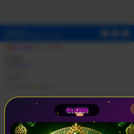
7.31734 11.925 5.92804
14.2139 5.92804C15.3033
5.92804 16.4528 6.12794
16.4528
6.12794V8.6067H15.1934C13.954
8.6067 13.5642 9.38631
01
39
22
13.5642
98% terjual
10.1759V12.065H16.3328L15.8931
14.9735H13.5642V22C18.3418
Rp11.380
Rp111.380
90%
21.2504 22 17.0825 22
12.065L21.99 12.055Z">
OLX888
Gratis ongkir
Umur simpan
>6 bulan
Terjual 138.257
5,0
(120k)
Voucher seller diskon sampai Rp99.138
OLX888
Nih tersedia 1163 promo / voucher dar seller untukmu.