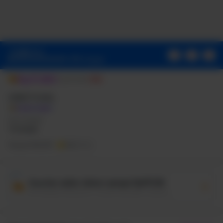
7.31734 11.925 5.92804
14.2139 5.92804C15.3033
5.92804 16.4528 6.12794
16.4528
6.12794V8.6067H15.1934C13.954
8.6067 13.5642 9.38631
01
39
22
13.5642
98% terjual
10.1759V12.065H16.3328L15.8931
14.9735H13.5642V22C18.3418
Rp11.380
Rp111.380
90%
21.2504 22 17.0825 22
12.065L21.99 12.055Z">
ORBITTOGEL
Gratis ongkir
Umur simpan
>6 bulan
Terjual 138.257
5,0
(120k)
Voucher seller diskon sampai Rp99.138
Nih tersedia 1163 promo / voucher dar seller untukmu.