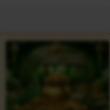
SITUS ORBITTOGEL