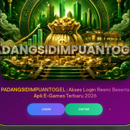
Voucher seller diskon sampai Rp99.138
Nih tersedia 1163 promo / voucher dar seller untuk
Belanja Rp500.000, dapat 1 hadiah gratis
2 6.49775 2
Menu
GAME
Merek
PADANGSIDIMPUANTOGEL
31734 11.925
.4528
642
PADANGSIDIMPUANTOGEL : Akses Login Resmi Beserta
8 21.2504 22
Apk E-Games Terbaru 2026
LOGIN
DAFTAR
 Resmi Beserta Apk E-Games Terbaru 2026