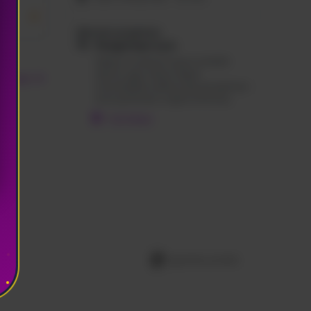
mu.
Metode pengiriman
Pengiriman kurir
Silakan isi alamat tujuan terlebih
dahulu agar sistem dapat
Tambah
menampilkan pilihan jasa pengiriman
serta perkiraan ongkos kirimnya.
Cari lokasi
Laporkan produk