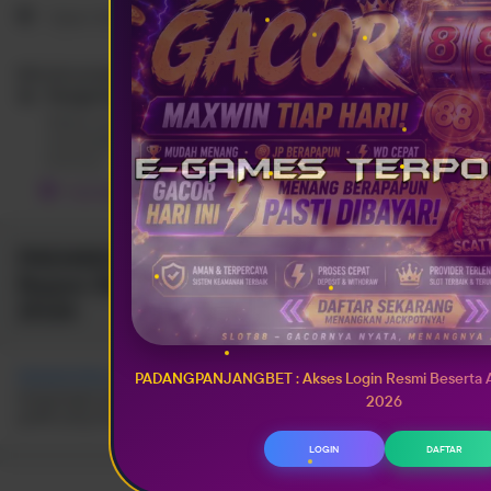
Open
Setiap Saat
•
24 Jam
Metode pengiriman
Pengiriman kurir
Silakan isi alamat tujuan terlebih dahulu agar sistem dapat
menampilkan pilihan jasa pengiriman serta perkiraan ongkos
kirimnya.
Cari lokasi
PADANGPANJANGBET : Akses Login
Resmi Beserta Apk E-Games Terbaru
2026
PADANGPANJANGBET
Yang kini menjadi website permainan online
PADANGPANJANGBET : Akses Login Resmi Beserta 
kesayangan petarung handal karena dengan sistem transparan,
2026
grafik yang memanjakan mata, serta pelayanan maksimal anti ribet.
LOGIN
DAFTAR