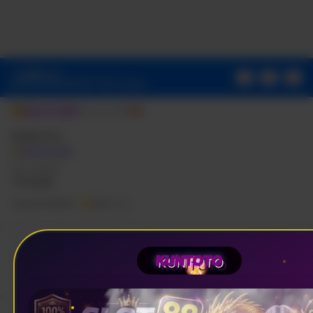
7.31734 11.925 5.92804
14.2139 5.92804C15.3033
5.92804 16.4528 6.12794
16.4528
6.12794V8.6067H15.1934C13.954
8.6067 13.5642 9.38631
01
39
22
13.5642
98% terjual
10.1759V12.065H16.3328L15.8931
14.9735H13.5642V22C18.3418
Rp11.380
Rp111.380
90%
21.2504 22 17.0825 22
12.065L21.99 12.055Z">
KUNTOTO
Gratis ongkir
Umur simpan
>6 bulan
Terjual 138.257
5,0
(120k)
Voucher seller diskon sampai Rp99.138
KUNTOTO
Nih tersedia 1163 promo / voucher dar seller untukmu.