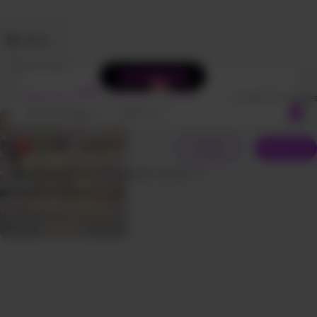
Menu
Deskripsi
Ulasan
Diskusi
Rekomendasi
Lapork
KUNTOTO
LINK
SITUS
LINK
KUNTOTO
LOGIN
KUNTOTO
ALTERNATIF
Semua kategori
0
LOGIN
REGISTER
Add alamat
agar belanja lebih mantab.
d="M21.99 12.055C21.99
6.49775 17.5122 2 11.995
2C6.47776 2 2 6.49775 2
12.055C2 17.0725 5.65817
21.2304 10.4358
21.99V14.9635H7.89705V12.055H10.4358V9.83608C10.4358