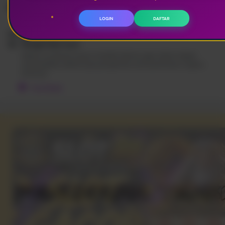
Open
Setiap Saat
•
24 Jam
LOGIN
DAFTAR
Metode pengiriman
Pengiriman kurir
Silakan isi alamat tujuan terlebih dahulu agar sistem dapat
menampilkan pilihan jasa pengiriman serta perkiraan ongkos
kirimnya.
Cari lokasi
KUNSLOT : Akses Login Resmi Beserta
Apk E-Games Terbaru 2026
KUNSLOT
Yang kini menjadi website permainan online kesayangan
petarung handal karena dengan sistem transparan, grafik yang
memanjakan mata, serta pelayanan maksimal anti ribet.