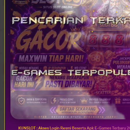
Belanja Rp500.000, dapat 1 hadiah gratis
Tambah
Menu
GAME
Merek
KUNSLOT
KUNSLOT OFFICIAL BRAND
Super Official Store
Top Rated Market
Rating seller:
99%
Ikuti
Kab. Jombang
KUNSLOT
KUNSLOT : Akses Login Resmi Beserta Apk E-Games Terbaru 