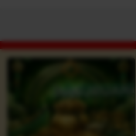
SITUS PASURUAN4D