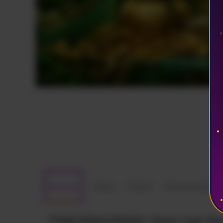
d="M21.99 12.055C21.99 6.49775 17.5122 2 11.995 2C6.47776 2 
12.055C2 17.0725 5.65817 21.2304 10.4358
21.99V14.9635H7.89705V12.055H10.4358V9.83608C10.4358 7.
5.92804 14.2139 5.92804C15.3033 5.92804 16.4528 6.12794 16
6.12794V8.6067H15.1934C13.954 8.6067 13.5642 9.38631 13.5
10.1759V12.065H16.3328L15.8931 14.9735H13.5642V22C18.341
17.0825 22 12.065L21.99 12.055Z">
Deskripsi
Ulasan
Diskusi
Rekomendasi
TOGELPEKALONGAN : Akses Login Resm