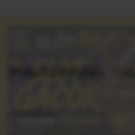
SITUS PEKANBARUBET