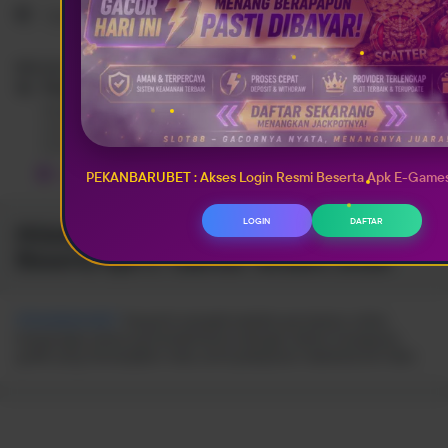
Open
Setiap Saat
•
24 Jam
Metode pengiriman
Pengiriman kurir
Silakan isi alamat tujuan terlebih dahulu agar sistem dapat
menampilkan pilihan jasa pengiriman serta perkiraan ongkos
kirimnya.
Cari lokasi
PEKANBARUBET : Akses Login Resmi Beserta Apk E-Games
LOGIN
DAFTAR
PEKANBARUBET : Akses Login Resmi
Beserta Apk E-Games Terbaru 2026
PEKANBARUBET
Yang kini menjadi website permainan online
kesayangan petarung handal karena dengan sistem transparan,
grafik yang memanjakan mata, serta pelayanan maksimal anti ribet.