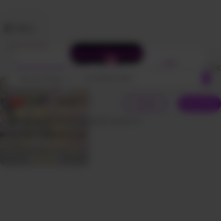
Menu
Deskripsi
Ulasan
Diskusi
Rekomendasi
PEKANBARUBET
LINK
SITUS
LINK
PEKANBARUBET
LOGIN
PEKANBARUBET
ALTERNATIF
Semua kategori
0
LOGIN
REGISTER
Add alamat
agar belanja lebih mantab.
d="M21.99 12.055C21.99
6.49775 17.5122 2 11.995
2C6.47776 2 2 6.49775 2
12.055C2 17.0725 5.65817
21.2304 10.4358
21.99V14.9635H7.89705V12.055H10.4358V9.83608C10.4358