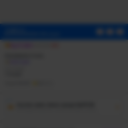
7.31734 11.925 5.92804
14.2139 5.92804C15.3033
5.92804 16.4528 6.12794
16.4528
6.12794V8.6067H15.1934C13.954
8.6067 13.5642 9.38631
01
39
22
13.5642
98% terjual
10.1759V12.065H16.3328L15.8931
14.9735H13.5642V22C18.3418
Rp11.380
Rp111.380
90%
21.2504 22 17.0825 22
12.065L21.99 12.055Z">
PEKANBARUTOGEL
Gratis ongkir
Umur simpan
>6 bulan
Terjual 138.257
5,0
(120k)
Voucher seller diskon sampai Rp99.138
Nih tersedia 1163 promo / voucher dar seller untukmu.