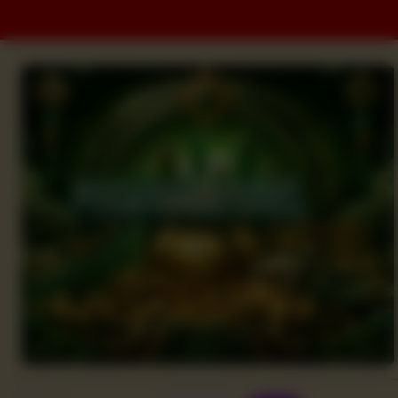
SITUS PEKANBARUTOGEL