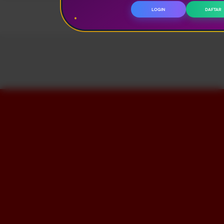
LOGIN
DAFTAR