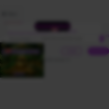
Menu
Deskripsi
Ulasan
Diskusi
Rekomendasi
PEMATANGSIANTARTOGEL
LINK
SITUS
PEMATANGSIANTARTOGEL
LOGIN
PEMATANGSIANTARTOGE
Semua kategori
0
LOGIN
REGISTER
Add alamat
agar belanja lebih mantab.
d="M21.99 12.055C21.99
6.49775 17.5122 2 11.995
2C6.47776 2 2 6.49775 2
12.055C2 17.0725 5.65817
21.2304 10.4358
21.99V14.9635H7.89705V12.055H10.4358V9.83608C10.4358