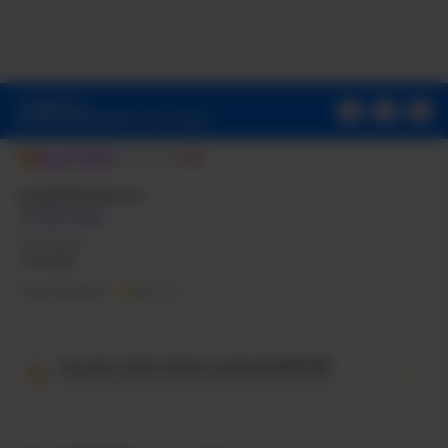
7.31734 11.925 5.92804
14.2139 5.92804C15.3033
5.92804 16.4528 6.12794
16.4528
6.12794V8.6067H15.1934C13.954
8.6067 13.5642 9.38631
01
39
22
13.5642
98% terjual
10.1759V12.065H16.3328L15.8931
14.9735H13.5642V22C18.3418
Rp11.380
Rp111.380
90%
21.2504 22 17.0825 22
12.065L21.99 12.055Z">
SAMARINDABOLA
Gratis ongkir
Umur simpan
>6 bulan
Terjual 138.257
5,0
(120k)
Voucher seller diskon sampai Rp99.138
Nih tersedia 1163 promo / voucher dar seller untukmu.