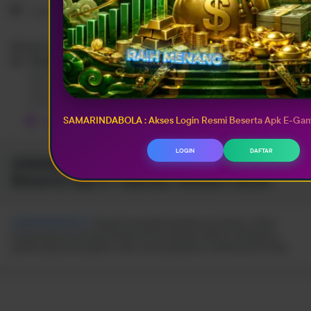
Open
Setiap Saat
•
24 Jam
Metode pengiriman
Pengiriman kurir
Silakan isi alamat tujuan terlebih dahulu agar sistem dapat
menampilkan pilihan jasa pengiriman serta perkiraan ongkos
kirimnya.
SAMARINDABOLA : Akses Login Resmi Beserta Apk E-Gam
Cari lokasi
LOGIN
DAFTAR
SAMARINDABOLA : Akses Login Resmi
Beserta Apk E-Games Terbaru 2026
SAMARINDABOLA
Yang kini menjadi website permainan online
kesayangan petarung handal karena dengan sistem transparan,
grafik yang memanjakan mata, serta pelayanan maksimal anti ribet.