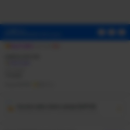
7.31734 11.925 5.92804
14.2139 5.92804C15.3033
5.92804 16.4528 6.12794
16.4528
6.12794V8.6067H15.1934C13.954
8.6067 13.5642 9.38631
01
39
22
13.5642
98% terjual
10.1759V12.065H16.3328L15.8931
14.9735H13.5642V22C18.3418
Rp11.380
Rp111.380
90%
21.2504 22 17.0825 22
12.065L21.99 12.055Z">
SAWAHLUNTO4D
Gratis ongkir
Umur simpan
>6 bulan
Terjual 138.257
5,0
(120k)
Voucher seller diskon sampai Rp99.138
Nih tersedia 1163 promo / voucher dar seller untukmu.