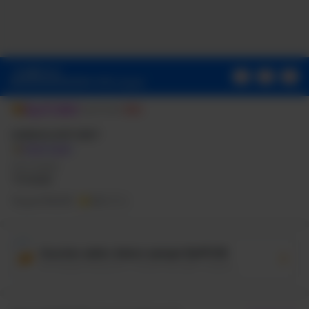
7.31734 11.925 5.92804
14.2139 5.92804C15.3033
5.92804 16.4528 6.12794
16.4528
6.12794V8.6067H15.1934C13.954
8.6067 13.5642 9.38631
01
39
22
13.5642
98% terjual
10.1759V12.065H16.3328L15.8931
14.9735H13.5642V22C18.3418
Rp11.380
Rp111.380
90%
21.2504 22 17.0825 22
12.065L21.99 12.055Z">
SAWAHLUNTOBET
Gratis ongkir
Umur simpan
>6 bulan
Terjual 138.257
5,0
(120k)
Voucher seller diskon sampai Rp99.138
Nih tersedia 1163 promo / voucher dar seller untukmu.