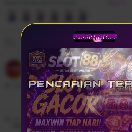
Belanja Rp500.000, dapat 1 hadiah gratis
Tambah
SAWAHLUNTOBET
Menu
GAME
Merek
SAWAHLUNTOBET
SAWAHLUNTOBET OFFICIAL BRAND
Super Official Store
Top Rated Market
Rating seller:
99%
Ikuti
Kab. Jombang
SAWAHLUNTOBET