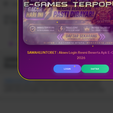
Open
Setiap Saat
•
24 Jam
Metode pengiriman
Pengiriman kurir
Silakan isi alamat tujuan terlebih dahulu agar sistem dapat
menampilkan pilihan jasa pengiriman serta perkiraan ongkos
kirimnya.
Cari lokasi
SAWAHLUNTOBET : Akses Login Resmi Beserta Apk E-
2026
SAWAHLUNTOBET : Akses Login Resmi
Beserta Apk E-Games Terbaru 2026
LOGIN
DAFTAR
SAWAHLUNTOBET
Yang kini menjadi website permainan online
kesayangan petarung handal karena dengan sistem transparan,
grafik yang memanjakan mata, serta pelayanan maksimal anti ribet.