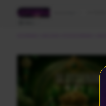
SLOTSERANG
Semua kategori
Menu
SLOTSERANG
LINK LOGIN
SITUS SLOTSERANG
LINK 