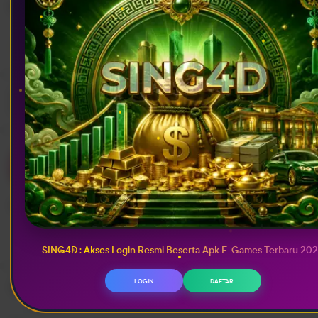
Belanja Rp500.000, dapat 1 hadiah gratis
Tambah
Menu
GAME
Merek
SING4D
SING4D OFFICIAL BRAND
Super Official Store
Top Rated Market
Rating seller:
99%
Ikuti
SING4D : Akses Login Resmi Beserta Apk E-Games Terbaru 20
LOGIN
DAFTAR
Kab. Jombang
SING4D