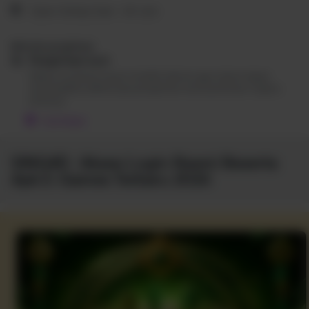
Open
Setiap Saat
•
24 Jam
Metode pengiriman
Pengiriman kurir
Silakan isi alamat tujuan terlebih dahulu agar sistem dapat
menampilkan pilihan jasa pengiriman serta perkiraan ongkos
kirimnya.
Cari lokasi
SING4D : Akses Login Resmi Beserta
Apk E-Games Terbaru 2026
SING4D
Yang kini menjadi website permainan online kesayangan
petarung handal karena dengan sistem transparan, grafik yang
memanjakan mata, serta pelayanan maksimal anti ribet.