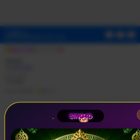
7.31734 11.925 5.92804
14.2139 5.92804C15.3033
5.92804 16.4528 6.12794
16.4528
6.12794V8.6067H15.1934C13.954
8.6067 13.5642 9.38631
01
39
22
13.5642
98% terjual
10.1759V12.065H16.3328L15.8931
14.9735H13.5642V22C18.3418
Rp11.380
Rp111.380
90%
21.2504 22 17.0825 22
12.065L21.99 12.055Z">
SING4D
Gratis ongkir
Umur simpan
>6 bulan
Terjual 138.257
5,0
(120k)
Voucher seller diskon sampai Rp99.138
SING4D
Nih tersedia 1163 promo / voucher dar seller untukmu.