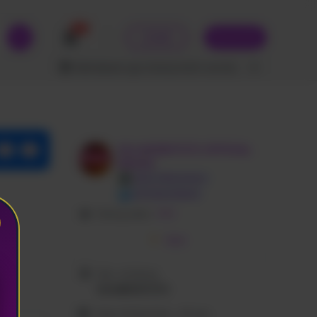
0
LOGIN
REGISTER
Add alamat
agar belanja lebih mantab.
SULAWESITOTO OFFICIAL
39
22
BRAND
Super Official Store
Top Rated Market
Rating seller:
99%
Ikuti
Kab. Jombang
SULAWESITOTO
Open
Setiap Saat
•
24 Jam