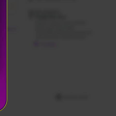
mu.
Metode pengiriman
Pengiriman kurir
Silakan isi alamat tujuan terlebih
dahulu agar sistem dapat
Tambah
menampilkan pilihan jasa pengiriman
serta perkiraan ongkos kirimnya.
Cari lokasi
Laporkan produk