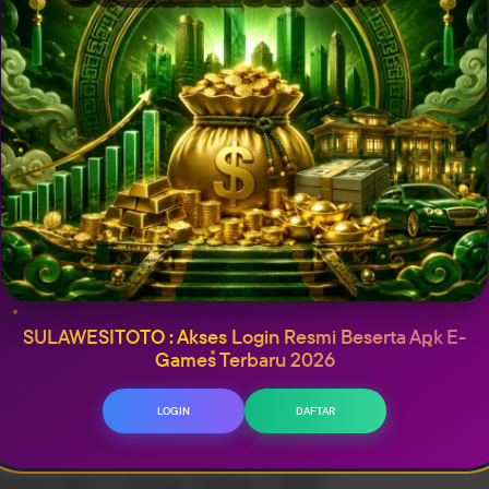
Voucher seller diskon sampai Rp99.138
Nih tersedia 1163 promo / voucher dar seller untuk
Belanja Rp500.000, dapat 1 hadiah gratis
2 6.49775 2
Menu
GAME
Merek
SULAWESITOTO
31734 11.925
.4528
642
SULAWESITOTO : Akses Login Resmi Beserta Apk E-
8 21.2504 22
Games Terbaru 2026
LOGIN
DAFTAR
serta Apk E-Games Terbaru 2026