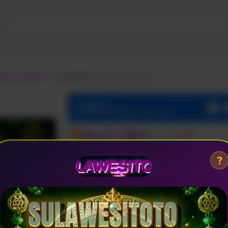
NK ALTERNATIF
SULAWESITOTO : Akses Login Resmi Beserta Apk E-Games Terbaru 2026
01
98% terjual
Rp11.380
Rp111.380
90%
SULAWESITOTO
?
SULAWESITOTO
Gratis ongkir
Umur simpan
>6 bulan
Terjual 138.257
5,0
(120k)