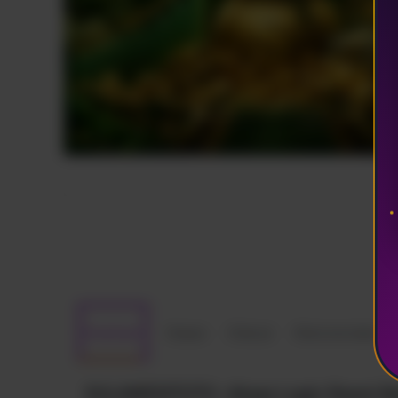
d="M21.99 12.055C21.99 6.49775 17.5122 2 11.995 2C6.47776 2 
12.055C2 17.0725 5.65817 21.2304 10.4358
21.99V14.9635H7.89705V12.055H10.4358V9.83608C10.4358 7.
5.92804 14.2139 5.92804C15.3033 5.92804 16.4528 6.12794 16
6.12794V8.6067H15.1934C13.954 8.6067 13.5642 9.38631 13.5
10.1759V12.065H16.3328L15.8931 14.9735H13.5642V22C18.341
17.0825 22 12.065L21.99 12.055Z">
Deskripsi
Ulasan
Diskusi
Rekomendasi
SULAWESITOTO : Akses Login Resmi Be