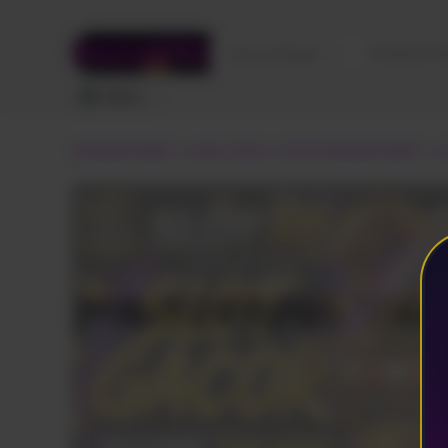
SURAKARTABET
Semua kategori
Menu
SURAKARTABET
LINK LOGIN
SITUS SURAKARTABET
L