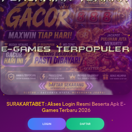
Voucher seller diskon sampai Rp99.138
Nih tersedia 1163 promo / voucher dar seller untuk
Belanja Rp500.000, dapat 1 hadiah gratis
2 6.49775 2
Menu
GAME
Merek
SURAKARTABET
31734 11.925
.4528
642
8 21.2504 22
SURAKARTABET : Akses Login Resmi Beserta Apk E-
Games Terbaru 2026
LOGIN
DAFTAR
serta Apk E-Games Terbaru 2026