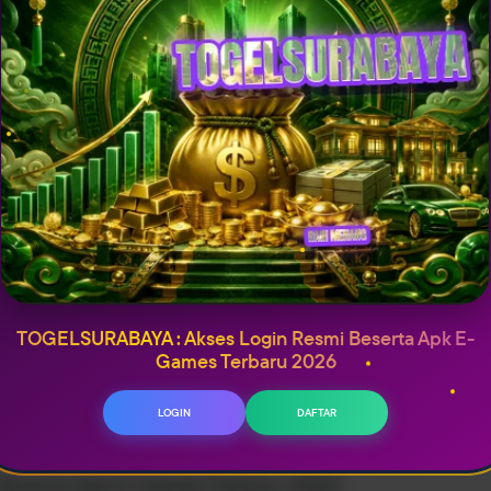
Voucher seller diskon sampai Rp99.138
Nih tersedia 1163 promo / voucher dar seller untuk
Belanja Rp500.000, dapat 1 hadiah gratis
2 6.49775 2
Menu
GAME
Merek
TOGELSURABAYA
31734 11.925
.4528
642
TOGELSURABAYA : Akses Login Resmi Beserta Apk E-
8 21.2504 22
Games Terbaru 2026
LOGIN
DAFTAR
eserta Apk E-Games Terbaru 2026