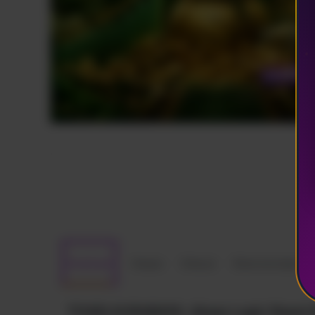
d="M21.99 12.055C21.99 6.49775 17.5122 2 11.995 2C6.47776 2 
12.055C2 17.0725 5.65817 21.2304 10.4358
21.99V14.9635H7.89705V12.055H10.4358V9.83608C10.4358 7.
5.92804 14.2139 5.92804C15.3033 5.92804 16.4528 6.12794 16
6.12794V8.6067H15.1934C13.954 8.6067 13.5642 9.38631 13.5
10.1759V12.065H16.3328L15.8931 14.9735H13.5642V22C18.341
17.0825 22 12.065L21.99 12.055Z">
Deskripsi
Ulasan
Diskusi
Rekomendasi
TOGELSURABAYA : Akses Login Resmi B