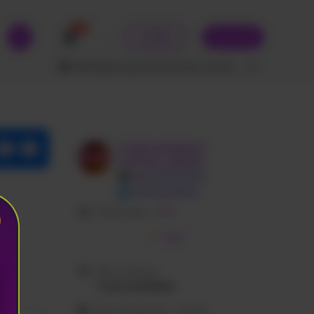
0
LOGIN
REGISTER
Add alamat
agar belanja lebih mantab.
TOGELSURABAYA
39
22
OFFICIAL BRAND
Super Official Store
Top Rated Market
Rating seller:
99%
Ikuti
Kab. Jombang
TOGELSURABAYA
Open
Setiap Saat
•
24 Jam