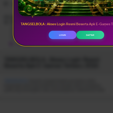
Open
Setiap Saat
•
24 Jam
Metode pengiriman
Pengiriman kurir
TANGSELBOLA : Akses Login Resmi Beserta Apk E-Games T
Silakan isi alamat tujuan terlebih dahulu agar sistem dapat
menampilkan pilihan jasa pengiriman serta perkiraan ongkos
LOGIN
DAFTAR
kirimnya.
Cari lokasi
TANGSELBOLA : Akses Login Resmi
Beserta Apk E-Games Terbaru 2026
TANGSELBOLA
Yang kini menjadi website permainan online
kesayangan petarung handal karena dengan sistem transparan,
grafik yang memanjakan mata, serta pelayanan maksimal anti ribet.