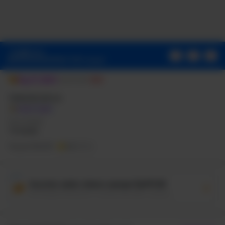
7.31734 11.925 5.92804
14.2139 5.92804C15.3033
5.92804 16.4528 6.12794
16.4528
6.12794V8.6067H15.1934C13.954
8.6067 13.5642 9.38631
01
39
22
13.5642
98% terjual
10.1759V12.065H16.3328L15.8931
14.9735H13.5642V22C18.3418
Rp11.380
Rp111.380
90%
21.2504 22 17.0825 22
12.065L21.99 12.055Z">
TANGSELBOLA
Gratis ongkir
Umur simpan
>6 bulan
Terjual 138.257
5,0
(120k)
Voucher seller diskon sampai Rp99.138
Nih tersedia 1163 promo / voucher dar seller untukmu.