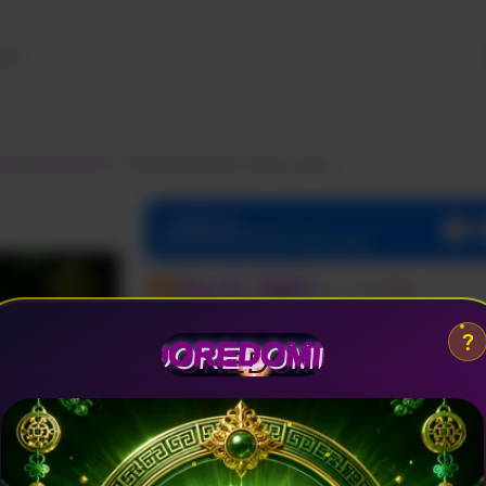
INK ALTERNATIF
TIDOREDOMINO : Akses Login Resmi Beserta Apk E-Games Terbaru 2026
01
98% terjual
Rp11.380
Rp111.380
90%
TIDOREDOMINO
?
TIDOREDOMINO
Gratis ongkir
Umur simpan
>6 bulan
Terjual 138.257
5,0
(120k)