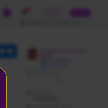
0
LOGIN
REGISTER
Add alamat
agar belanja lebih mantab.
TIDOREDOMINO OFFICIAL
39
22
BRAND
Super Official Store
Top Rated Market
Rating seller:
99%
Ikuti
Kab. Jombang
TIDOREDOMINO
Open
Setiap Saat
•
24 Jam