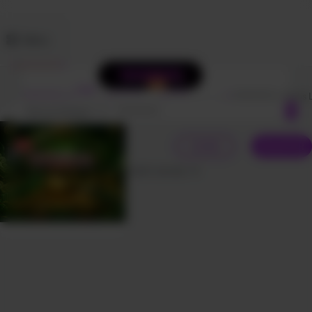
Menu
Deskripsi
Ulasan
Diskusi
Rekomendasi
Laporka
TITITOTO
LINK
SITUS
LINK
TITITOTO
LOGIN
TITITOTO
ALTERNATIF
Semua kategori
0
LOGIN
REGISTER
Add alamat
agar belanja lebih mantab.
d="M21.99 12.055C21.99
6.49775 17.5122 2 11.995
2C6.47776 2 2 6.49775 2
12.055C2 17.0725 5.65817
21.2304 10.4358
21.99V14.9635H7.89705V12.055H10.4358V9.83608C10.4358