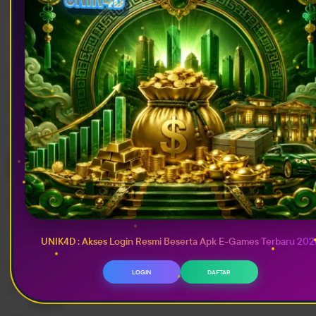
Belanja Rp500.000, dapat 1 hadiah gratis
Tambah
Menu
GAME
Merek
UNIK4D
UNIK4D OFFICIAL BRAND
Super Official Store
Top Rated Market
Rating seller:
99%
Ikuti
UNIK4D : Akses Login Resmi Beserta Apk E-Games Terbaru 202
LOGIN
DAFTAR
Kab. Jombang
UNIK4D