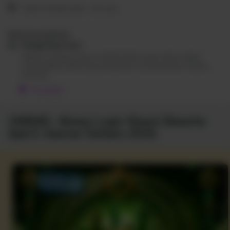
Open
Setiap Saat
•
24 Jam
Metode pengiriman
Pengiriman kurir
Silakan isi alamat tujuan terlebih dahulu agar sistem dapat
menampilkan pilihan jasa pengiriman serta perkiraan ongkos
kirimnya.
Cari lokasi
UNIK4D : Akses Login Resmi Beserta
Apk E-Games Terbaru 2026
UNIK4D
Yang kini menjadi website permainan online kesayangan
petarung handal karena dengan sistem transparan, grafik yang
memanjakan mata, serta pelayanan maksimal anti ribet.