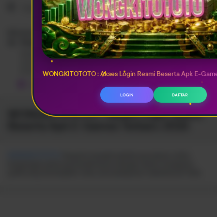
Open
Setiap Saat
•
24 Jam
Metode pengiriman
Pengiriman kurir
Silakan isi alamat tujuan terlebih dahulu agar sistem dapat
menampilkan pilihan jasa pengiriman serta perkiraan ongkos
kirimnya.
WONGKITOTOTO : Akses Login Resmi Beserta Apk E-Game
Cari lokasi
LOGIN
DAFTAR
WONGKITOTOTO : Akses Login Resmi
Beserta Apk E-Games Terbaru 2026
WONGKITOTOTO
Yang kini menjadi website permainan online
kesayangan petarung handal karena dengan sistem transparan,
grafik yang memanjakan mata, serta pelayanan maksimal anti ribet.