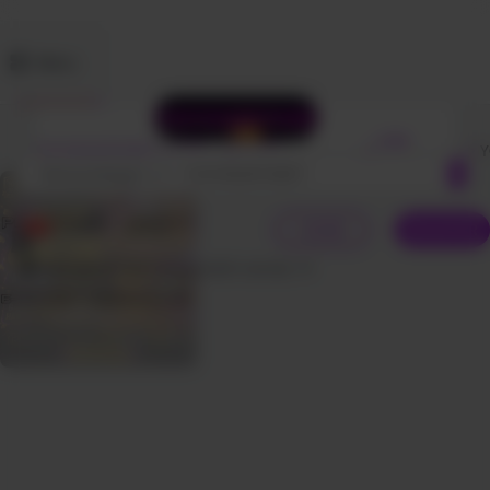
Menu
Deskripsi
Ulasan
Diskusi
Rekomendasi
YOGYAKARTABET
LINK
SITUS
LINK
YOGYAKARTABET
LOGIN
YOGYAKARTABET
ALTERNATIF
Semua kategori
0
LOGIN
REGISTER
Add alamat
agar belanja lebih mantab.
d="M21.99 12.055C21.99
6.49775 17.5122 2 11.995
2C6.47776 2 2 6.49775 2
12.055C2 17.0725 5.65817
21.2304 10.4358
21.99V14.9635H7.89705V12.055H10.4358V9.83608C10.4358